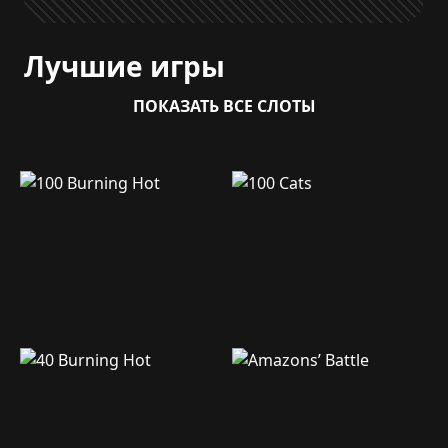
Лучшие игры
ПОКАЗАТЬ ВСЕ СЛОТЫ