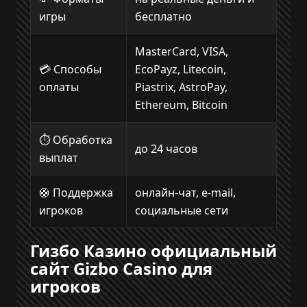
игры
бесплатно
MasterCard, VISA,
💳 Способы
EcoPayz, Litecoin,
оплаты
Piastrix, AstroPay,
Ethereum, Bitcoin
⏱️ Обработка
до 24 часов
выплат
🛟 Поддержка
онлайн-чат, e-mail,
игроков
социальные сети
Гизбо Казино официальный
сайт Gizbo Casino для
игроков