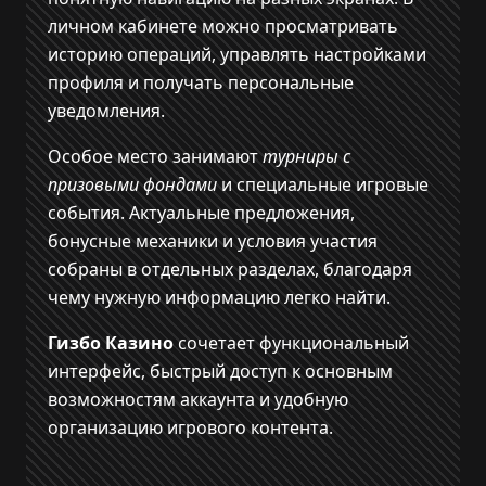
личном кабинете можно просматривать
историю операций, управлять настройками
профиля и получать персональные
уведомления.
Особое место занимают
турниры с
призовыми фондами
и специальные игровые
события. Актуальные предложения,
бонусные механики и условия участия
собраны в отдельных разделах, благодаря
чему нужную информацию легко найти.
Гизбо Казино
сочетает функциональный
интерфейс, быстрый доступ к основным
возможностям аккаунта и удобную
организацию игрового контента.