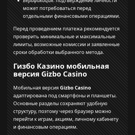
Верификация:
подтверждение личности
может потребоваться перед
отдельными финансовыми операциями.
Перед проведением платежа рекомендуется
проверить минимальные и максимальные
лимиты, возможные комиссии и заявленные
сроки обработки выбранного метода.
Гизбо Казино мобильная
версия Gizbo Casino
Мобильная версия
Gizbo Casino
адаптирована под смартфоны и планшеты.
Основные разделы сохраняют удобную
структуру, поэтому через браузер можно
перейти к играм, акциям, личному кабинету
и финансовым операциям.