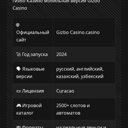
Гизбо Казино мобильная версия Gizbo
Casino
🌐
Официальный
Gizbo Casino.casino
сайт
🚀 Год запуска
2024
🗣️ Языковые
русский, английский,
версии
казахский, узбекский
📜 Лицензия
Curacao
🎮 Игровой
2500+ слотов и
каталог
автоматов
💸 Форматы
на реальные деньги и