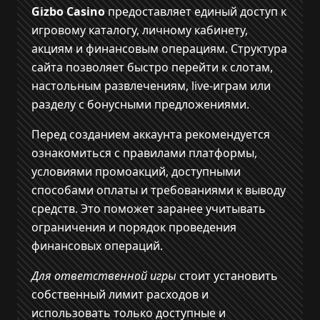
Gizbo Casino
предоставляет единый доступ к
игровому каталогу, личному кабинету,
акциям и финансовым операциям. Структура
сайта позволяет быстро перейти к слотам,
настольным развлечениям, live-играм или
разделу с бонусными предложениями.
Перед созданием аккаунта рекомендуется
ознакомиться с правилами платформы,
условиями промоакций, доступными
способами оплаты и требованиями к выводу
средств. Это поможет заранее учитывать
ограничения и порядок проведения
финансовых операций.
Для ответственной игры
стоит установить
собственный лимит расходов и
использовать только доступные и